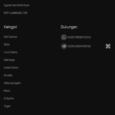
Syarat dan Ketentuan
RTP LUMBUNG138
Kategori
Dukungan
Hot Games
+6287889015012
Slots
+6281280448192
Live Casino
Olahraga
Crash Game
Arcade
Sabung Ayam
Race
E-Sports
Togel