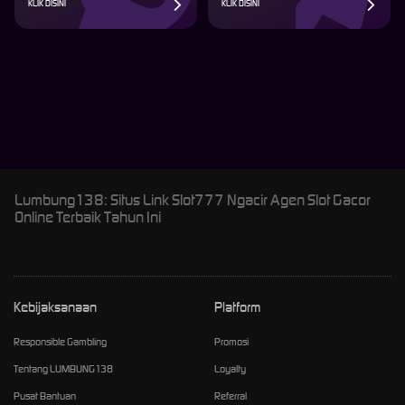
KLIK DISINI
KLIK DISINI
Lumbung138: Situs Link Slot777 Ngacir Agen Slot Gacor
Online Terbaik Tahun Ini
Kebijaksanaan
Platform
Responsible Gambling
Promosi
Tentang LUMBUNG138
Loyalty
Pusat Bantuan
Referral