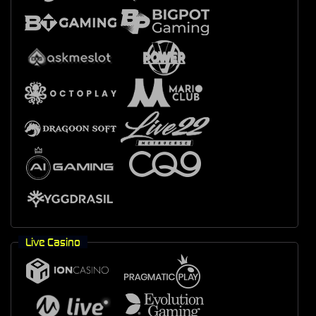
Live Casino