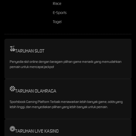
Race
E-Sports
Togel
TARUHAN SLOT
Penyedia slot online dengan beragam pilihan game menarik yang memudahkan
pemain untuk mencapai jackpot
TARUHAN OLAHRAGA
Sportsbook Gaming Platform Terbaik menawarkan lebih banyak game, odds yang
lebih tinggi, dan menyediakan pilihan yang lebih banyak untuk pemain.
TARUHAN LIVE KASINO