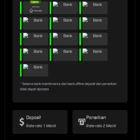
* Selama bank maintenance dan bank offline deposit dan penarikan
tidak dapat diproses
Deposit
Penarikan
Rata-rata 1 Menit
Rata-rata 2 Menit