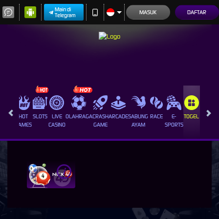
Main di
MASUK
DAFTAR
Telegram
HOT
SLOTS
LIVE
OLAHRAGA
CRASH
ARCADE
SABUNG
RACE
E-
TOGEL
PROMOS
GAMES
CASINO
GAME
AYAM
SPORTS
i