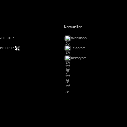
Komunitas
9015012
Whatsapp
0448192
Telegram
Instagram