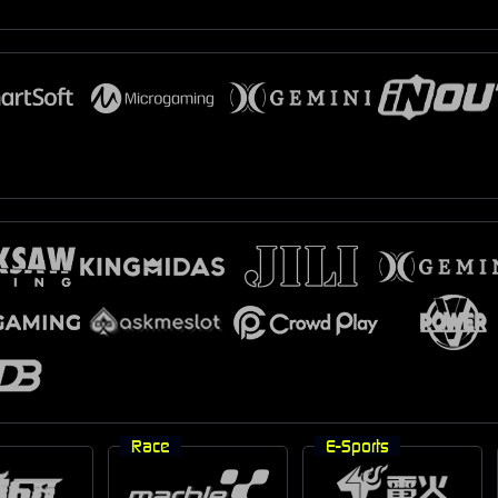
Race
E-Sports