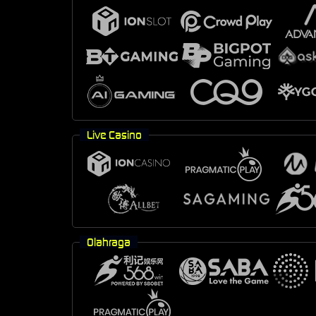
Live Casino
Olahraga