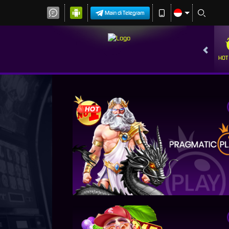
Main di Telegram
HOT