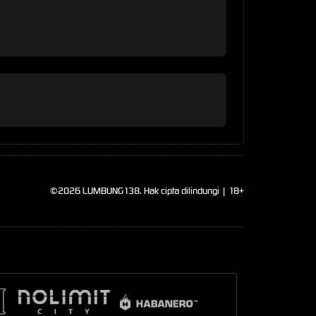
©2026 LUMBUNG138. Hak cipta dilindungi | 18+