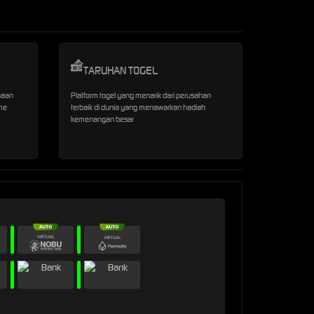
Gates of Olympus 1000
TARUHAN TOGEL
haan
Platform togel yang menarik dari perusahan
ame
terbaik di dunia yang menawarkan hadiah
kemenangan besar