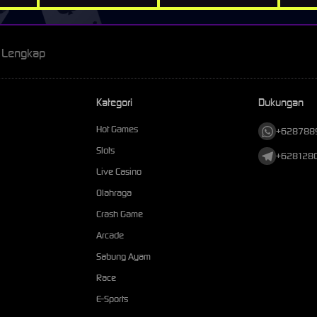
& Lengkap
Kategori
Dukungan
Hot Games
+628788
Slots
+628128
Live Casino
Olahraga
Crash Game
Arcade
Sabung Ayam
Race
E-Sports