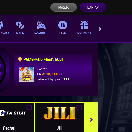
MASUK
DAFTAR
 AYAM
RACE
E-SPORTS
TOGEL
PROMOSI
PEMENANG MESIN SLOT
ma****1
IDR
2,810,800.00
Gates of Olympus 1000
ma****1
IDR
1,136,800.00
Gates of Olympus 1000
i
i
i
j****y
IDR
1,091,400.00
No Limit City
Gates of Olympus Super Scatter
Fachai
Jili
j****y