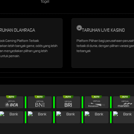
Togel
RUHAN OLAHRAGA
TARUHAN LIVE KASINO
ook Gaming Platform Terbaik
Platform Pilihan bagi perusahaan-perusa
kan lebih banyak game, odds yang lebih
terbaik di dunia, dengan pilihan variasi g
 dan menyediakan pilihan yang lebih
terbanyak
untuk pemain.