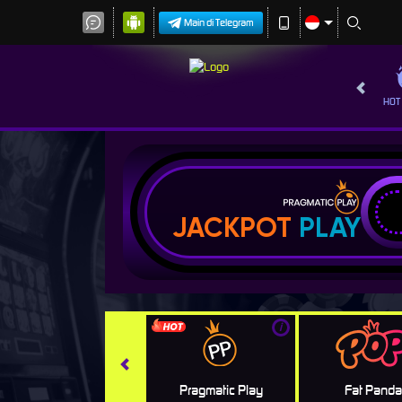
Main di Telegram
HOT
JACKPOT
PLAY
i
Pragmatic Play
Fat Pand