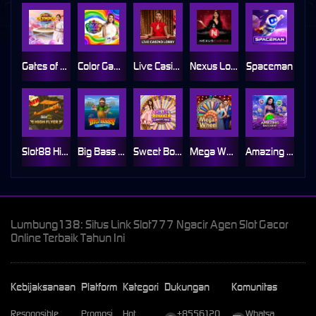
Gates of Olympus Roulette
Color Game Bonanza
Live Casino Lobby
Nexus Lounge
Spaceman
Slot88 High Flyer
Big Bass Crash
Sweet Bonanza Candyland
Mega Wheel
Amazing Baccarat
Lumbung138: Situs Link Slot777 Ngacir Agen Slot Gacor
Online Terbaik Tahun Ini
Kebijaksanaan
Platform
Kategori
Dukungan
Komunitas
Responsible
Promosi
Hot
+8556120
Whatsa