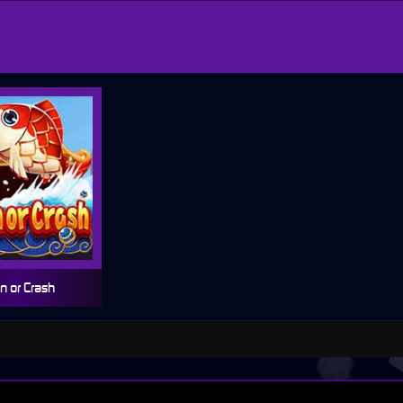
n or Crash