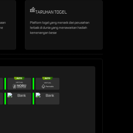
TARUHAN TOGEL
haan
Platform togel yang menarik dari perusahan
ame
terbaik di dunia yang menawarkan hadiah
kemenangan besar