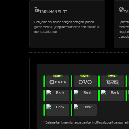
TARUHAN SLOT
TA
Penyedia slot online dengan beragam pilihan
Sportsb
game menarik yang memudahkan pemain untuk
menawar
mencapai jackpot
tinggi,
banyak 
* Selama bank maintenance dan bank offline deposit dan penarik