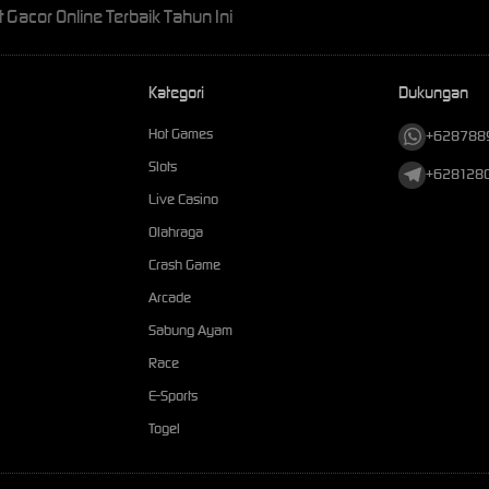
Gacor Online Terbaik Tahun Ini
Kategori
Dukungan
Hot Games
+628788
Slots
+628128
Live Casino
Olahraga
Crash Game
Arcade
Sabung Ayam
Race
E-Sports
Togel