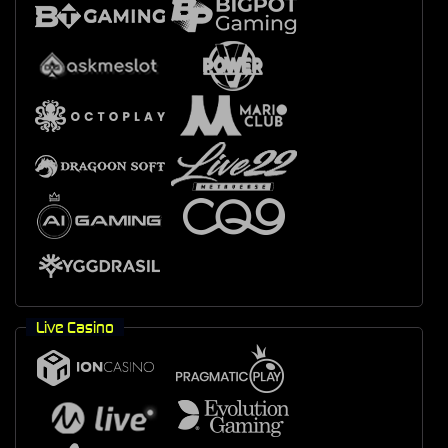
Live Casino