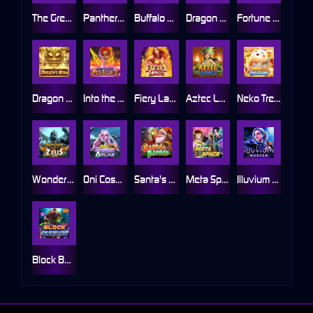
The Great Sorcery
Panthera Pardus
Buffalo Blaze
Dragon Treasure
Fortune Realm
Dragon Wish
Into the Fay: Ashley
Fiery Lady
Aztec Legacy
Neko Treasure
Wonders of Zeus
Oni Cosmic Atlas
Santa's Payday
Meta Space
Illuvium Master
Block Buster