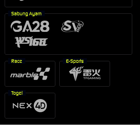
Sabung Ayam
Race
E-Sports
Togel