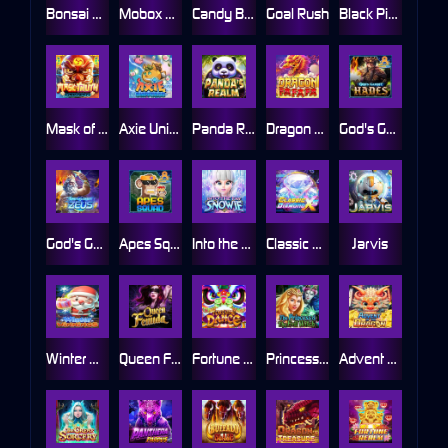
Bonsai of the Riches
Mobox Olympia
Candy Bomb
Goal Rush
Black Pink (B.P.) in Metaverse
Mask of Truth Jumboways
Axie Universe
Panda Realm
Dragon FAFAFA
God's Gambit : Hades
God's Gambit Zeus
Apes Squad
Into the Fay: Snowie
Classic Diamond X5
Jarvis
Winter Winnings
Queen Femida
Fortune Dance
Princess and the Evil Witch
Advent of the Dragon