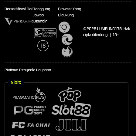
Bersertifikasi Dari
Tanggung
Browser Yang
Jawab
Didukung
Bermain
©2026 LUMBUNG138. Hak
cipta dilindungi | 18+
Platform Penyedia Layanan
Slots