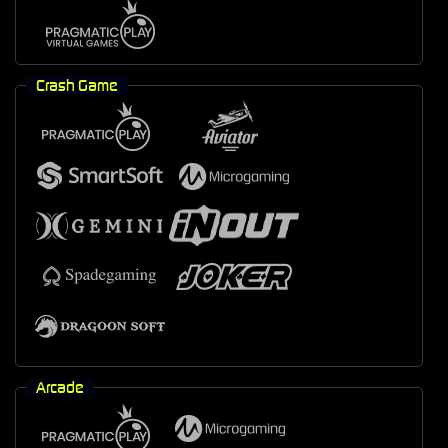
Crash Game
Arcade