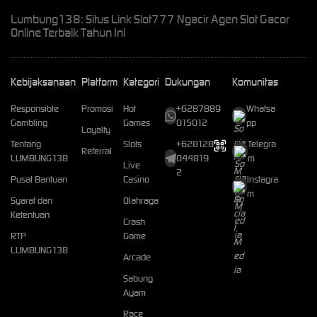
Lumbung138: Situs Link Slot777 Ngacir Agen Slot Gacor
Online Terbaik Tahun Ini
Kebijaksanaan
Platform
Kategori
Dukungan
Komunitas
Responsible
Promosi
Hot
+6287889
Whatsa
Gambling
Games
015012
pp
Loyalty
Tentang
Slots
+628128
Telegra
Referral
LUMBUNG138
044819
m
Live
2
Pusat Bantuan
Casino
Instagra
m
Syarat dan
Olahraga
Ketentuan
Crash
RTP
Game
LUMBUNG138
Arcade
Sabung
Ayam
Race